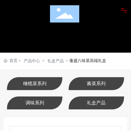
走进蓬盛
产品展示
美食鉴赏
首页
蓬盛八味菜高端礼盒
产品中心
礼盒产品
潮汕橄榄菜研究院
橄榄菜系列
酱菜系列
橄榄菜菜品应用
调味系列
礼盒产品
新闻动态
广纳贤才